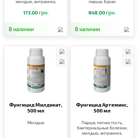
милдью, антракноз,
парша, бурая
фитофтороз,
пятнистость, плодовые
альтернариоз,
грн.
и корневые гнили,
грн.
173.00
848.00
курчавость персика,
церкоспороз, фомоз,
клястероспориоз
фомопсис, вертицильоз
В наличии
В наличии
Фунгицид Милдикат,
Фунгицид Артемикс,
500 мл
500 мл
Милдью
Парша, пятнистость,
бактериальные болезни,
милдью, антракноз,