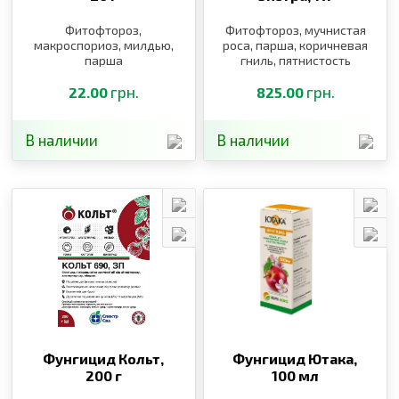
Фитофтороз,
Фитофтороз, мучнистая
макроспориоз, милдью,
роса, парша, коричневая
парша
гниль, пятнистость
листьев, бактериальный
грн.
ожог, кудрявость,
грн.
22.00
825.00
альтернариоз,
септориоз
В наличии
В наличии
Фунгицид Кольт,
Фунгицид Ютака,
200 г
100 мл