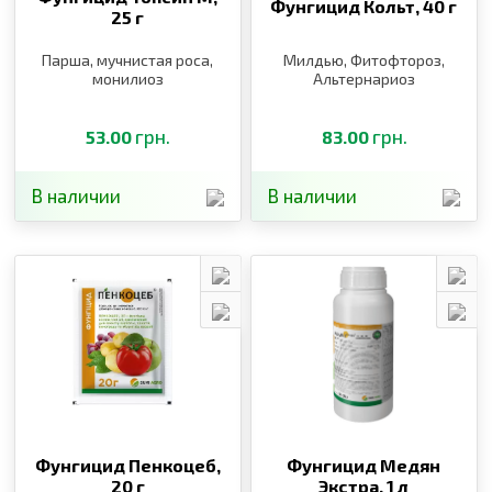
Фунгицид Кольт,
40 г
25 г
Парша, мучнистая роса,
Милдью, Фитофтороз,
монилиоз
Альтернариоз
грн.
грн.
53.00
83.00
В наличии
В наличии
Фунгицид Пенкоцеб,
Фунгицид Медян
20 г
Экстра,
1 л