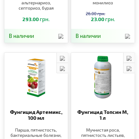
альтернариоз,
монилиоз
септориоз, бурая
пятнистость, милдью
26.00 грн.
грн.
грн.
293.00
23.00
В наличии
В наличии
Фунгицид Артемикс,
Фунгицид Топсин М,
100 мл
1 л
Парша, пятнистость,
Мучнистая роса,
бактериальные болезни,
пятнистость листьев,