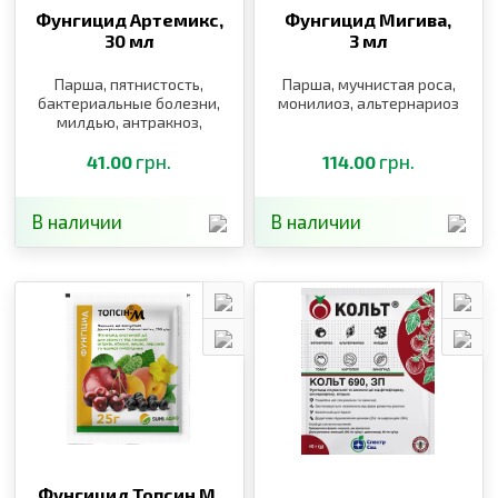
Фунгицид Артемикс,
Фунгицид Мигива,
30 мл
3 мл
Парша, пятнистость,
Парша, мучнистая роса,
бактериальные болезни,
монилиоз, альтернариоз
милдью, антракноз,
фитофтороз,
альтернариоз,
грн.
грн.
41.00
114.00
курчавость персика,
клястероспориоз
В наличии
В наличии
Фунгицид Топсин М,