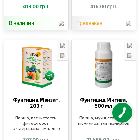
фитофтороз,
грн.
альтернариоз,
грн.
413.00
416.00
курчавость персика,
клястероспориоз
В наличии
Предзаказ
Фунгицид Манзат,
Фунгицид Мигива,
200 г
500 мл
КНОПКА
ЗВ'ЯЗКУ
Парша, пятнистость,
Парша, мучнистая роса,
фитофтороз,
монилиоз, альтернариоз
альтернариоз, милдью
грн.
грн.
207.00
11 466.00