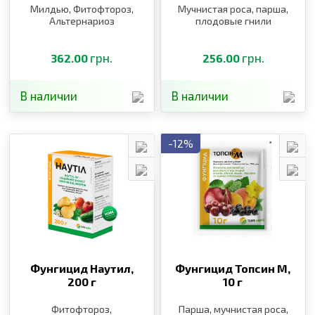
Милдью, Фитофтороз,
Мучнистая роса, парша,
Альтернариоз
плодовые гнили
грн.
грн.
362.00
256.00
В наличии
В наличии
-12%
Фунгицид Наутил,
Фунгицид Топсин М,
200 г
10 г
Фитофтороз,
Парша, мучнистая роса,