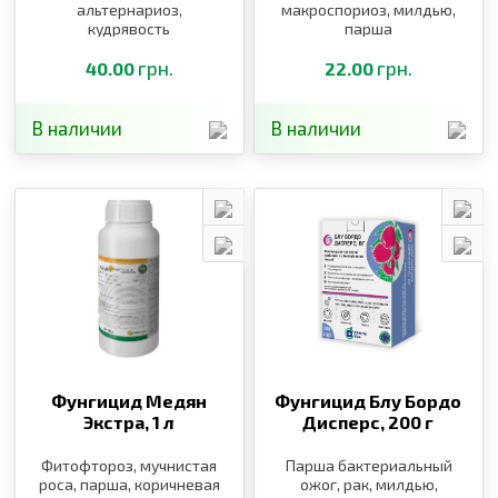
альтернариоз,
макроспориоз, милдью,
кудрявость
парша
грн.
грн.
40.00
22.00
В наличии
В наличии
Фунгицид Медян
Фунгицид Блу Бордо
Экстра,
1 л
Дисперс,
200 г
Фитофтороз, мучнистая
Парша бактериальный
роса, парша, коричневая
ожог, рак, милдью,