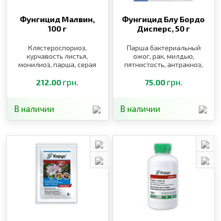
Фунгицид Малвин,
Фунгицид Блу Бордо
100 г
Дисперс,
50 г
Клястероспориоз,
Парша бактериальный
курчавость листья,
ожог, рак, милдью,
монилиоз, парша, серая
пятнистость, антракноз,
и белая гниль, милдью,
фитофтороз
оидиум
грн.
грн.
212.00
75.00
В наличии
В наличии