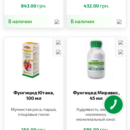
фитофтороз
и белая гниль, милдью,
грн.
оидиум
грн.
843.00
432.00
В наличии
В наличии
Фунгицид Ютака,
Фунгицид Миравис,
100 мл
45 мл
Мучнистая роса, парша,
Кудрявость листьев,
плодовые гнили
кокомикоз,
монилиальный ожог,
мучнистая роса,
грн.
альтернариоз, парша,
грн.
256.00
586.00