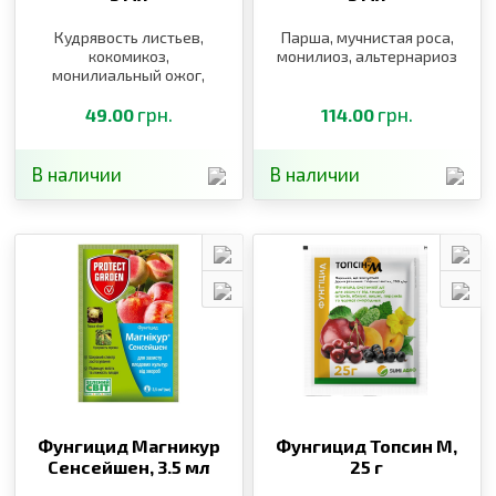
Кудрявость листьев,
Парша, мучнистая роса,
кокомикоз,
монилиоз, альтернариоз
монилиальный ожог,
мучнистая роса,
альтернариоз, парша,
грн.
грн.
49.00
114.00
монилиоз
В наличии
В наличии
Фунгицид Магникур
Фунгицид Топсин М,
Сенсейшен,
3.5 мл
25 г