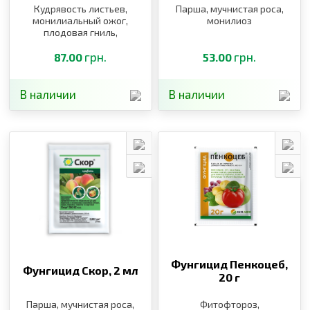
Кудрявость листьев,
Парша, мучнистая роса,
монилиальный ожог,
монилиоз
плодовая гниль,
мучнистая роса, парша,
плодовая гниль
грн.
грн.
87.00
53.00
В наличии
В наличии
Фунгицид Пенкоцеб,
Фунгицид Скор,
2 мл
20 г
Парша, мучнистая роса,
Фитофтороз,