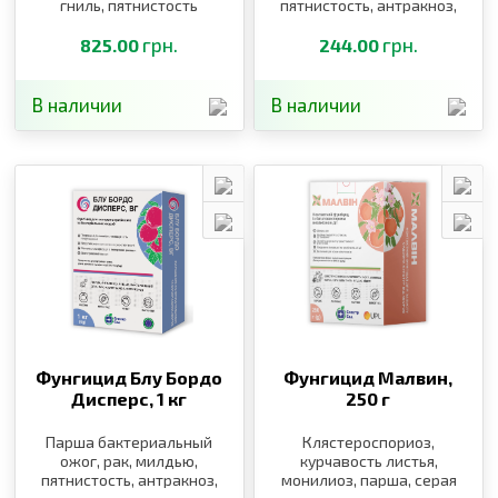
гниль, пятнистость
пятнистость, антракноз,
листьев, бактериальный
фитофтороз
ожог, кудрявость,
грн.
грн.
825.00
244.00
альтернариоз,
септориоз
В наличии
В наличии
Фунгицид Блу Бордо
Фунгицид Малвин,
Дисперс,
1 кг
250 г
Парша бактериальный
Клястероспориоз,
ожог, рак, милдью,
курчавость листья,
пятнистость, антракноз,
монилиоз, парша, серая