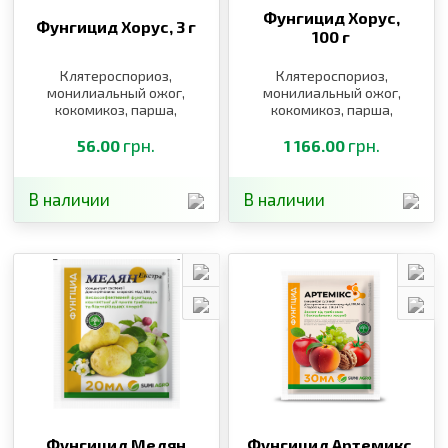
Фунгицид Хорус,
Фунгицид Хорус,
3 г
100 г
Клятероспориоз,
Клятероспориоз,
монилиальный ожог,
монилиальный ожог,
кокомикоз, парша,
кокомикоз, парша,
мучнистая роса,
мучнистая роса,
плодовая гниль, серая
грн.
плодовая гниль, серая
грн.
56.00
1 166.00
гниль, белая и бурая
гниль, белая и бурая
пятнистость, кудрявость
пятнистость, кудрявость
листьев
листьев
В наличии
В наличии
Фунгицид Медян
Фунгицид Артемикс,