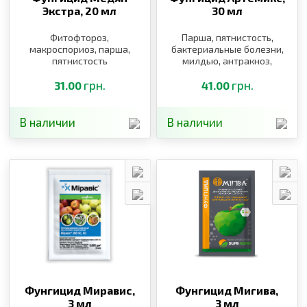
Экстра,
20 мл
30 мл
Фитофтороз,
Парша, пятнистость,
макроспориоз, парша,
бактериальные болезни,
пятнистость
милдью, антракноз,
фитофтороз,
грн.
альтернариоз,
грн.
31.00
41.00
курчавость персика,
клястероспориоз
В наличии
В наличии
Фунгицид Миравис,
Фунгицид Мигива,
3 мл
3 мл