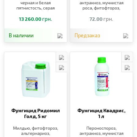
черная и белая
антракноз, мучнистая
пятнистость, серая
роса, фитофтороз,
гниль, милдью, оидиум,
альтернариоз, черная и
краснуха, септориоз,
грн.
бурая пятнистость,
грн.
13 260.00
72.00
ржавчина
гнили, милдью, оидиум
В наличии
Предзаказ
Фунгицид Ридомил
Фунгицид Квадрис,
Голд,
5 кг
1 л
Милдью, фитофтороз,
Пероноспороз,
альтернариоз,
антракноз, мучнистая