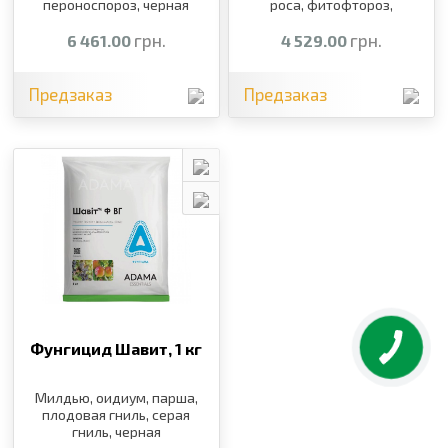
пероноспороз, черная
роса, фитофтороз,
пятнистость
альтернариоз, черная и
грн.
бурая пятнистость,
грн.
6 461.00
4 529.00
гнили, милдью, оидиум
Предзаказ
Предзаказ
Фунгицид Шавит,
1 кг
Милдью, оидиум, парша,
плодовая гниль, серая
гниль, черная