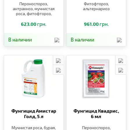
Пероноспороз,
Фитофтороз,
антракноз, мучнистая
альтернариоз
роса, фитофтороз,
альтернариоз, черная и
бурая пятнистость,
грн.
грн.
623.00
961.00
гнили, милдью, оидиум
В наличии
В наличии
Фунгицид Амистар
Фунгицид Квадрис,
Голд,
5 л
6 мл
Мучнистая роса, бурая,
Пероноспороз,