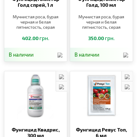
Голд спрей,
1 л
Голд,
100 мл
Мучнистая роса, бурая
Мучнистая роса, бурая
черная и белая
черная и белая
пятнистость, серая
пятнистость, серая
гниль, милдью, оидиум,
гниль, милдью, оидиум,
краснуха, ржавчина,
грн.
краснуха, ржавчина,
грн.
402.00
350.00
милдью, оидиум,
милдью, оидиум,
краснуха
краснуха
В наличии
В наличии
Фунгицид Квадрис,
Фунгицид Ревус Топ,
300 мл
6 мл