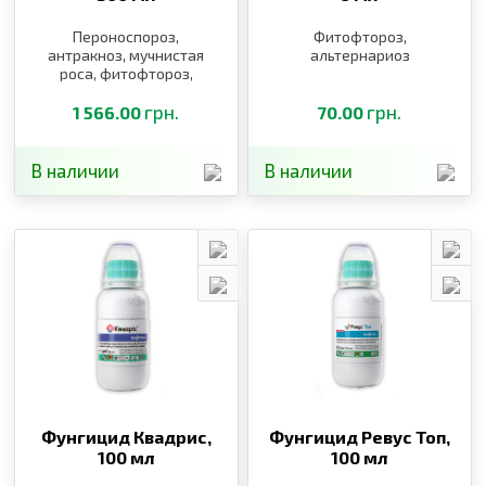
Пероноспороз,
Фитофтороз,
антракноз, мучнистая
альтернариоз
роса, фитофтороз,
альтернариоз, черная и
бурая пятнистость,
грн.
грн.
1 566.00
70.00
гнили, милдью, оидиум
В наличии
В наличии
Фунгицид Квадрис,
Фунгицид Ревус Топ,
100 мл
100 мл