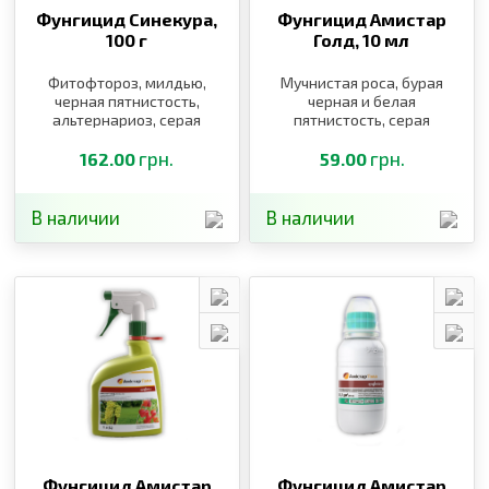
Фунгицид Синекура,
Фунгицид Амистар
100 г
Голд,
10 мл
Фитофтороз, милдью,
Мучнистая роса, бурая
черная пятнистость,
черная и белая
альтернариоз, серая
пятнистость, серая
гниль
гниль, милдью, оидиум,
грн.
краснуха, ржавчина,
грн.
162.00
59.00
милдью, оидиум,
краснуха
В наличии
В наличии
Фунгицид Амистар
Фунгицид Амистар