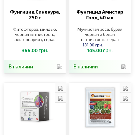
Фунгицид Синекура,
Фунгицид Амистар
250 г
Голд,
40 мл
Фитофтороз, милдью,
Мучнистая роса, бурая
черная пятнистость,
черная и белая
альтернариоз, серая
пятнистость, серая
гниль
гниль, милдью, оидиум,
181.00 грн.
грн.
краснуха, ржавчина,
грн.
366.00
145.00
милдью, оидиум,
краснуха
В наличии
В наличии