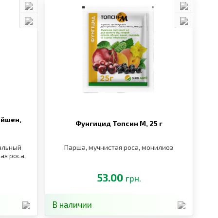
ейшен,
Фунгицид Топсин М,
25 г
альный
Парша, мучнистая роса, монилиоз
ая роса,
ь
53.00
грн.
В наличии