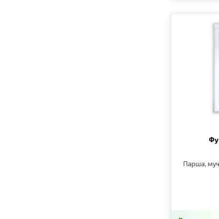
Фу
Парша, муч