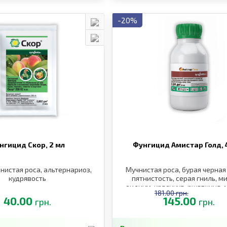
-20%
нгицид Скор,
2 мл
Фунгицид Амистар Голд,
нистая роса, альтернариоз,
Мучнистая роса, бурая черная
кудрявость
пятнистость, серая гниль, м
оидиум, краснуха, ржавчина,
181.00 грн.
оидиум, краснуха
40.00
145.00
грн.
грн.