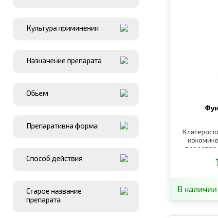
Культура приминения
Назначение препарата
Обьем
Фун
Препаративна форма
Клятеросп
кокомико
плодовая г
бурая пятн
Способ действия
В наличии
Старое название
препарата