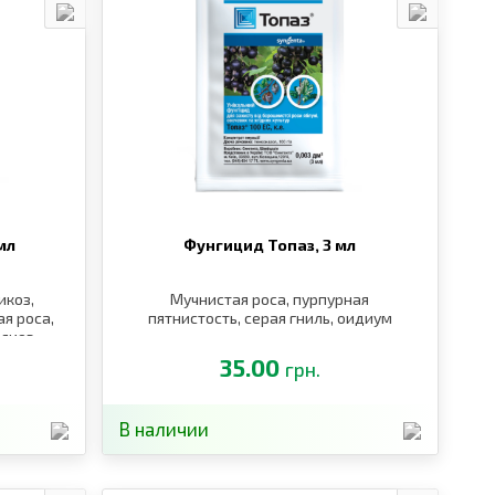
мл
Фунгицид Топаз,
3 мл
икоз,
Мучнистая роса, пурпурная
я роса,
пятнистость, серая гниль, оидиум
илиоз
35.00
грн.
В наличии