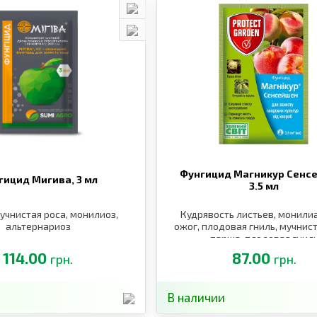
Фунгицид Магникур Сенс
гицид Мигива,
3 мл
3.5 мл
учнистая роса, монилиоз,
Кудрявость листьев, монили
альтернариоз
ожог, плодовая гниль, мучнист
парша, плодовая гнил
114.00
87.00
грн.
грн.
В наличии