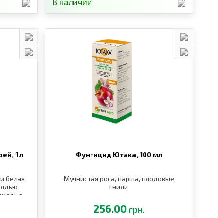
В наличии
рей,
1 л
Фунгицид Ютака,
100 мл
 и белая
Мучнистая роса, парша, плодовые
илдью,
гнили
 милдью,
256.00
грн.