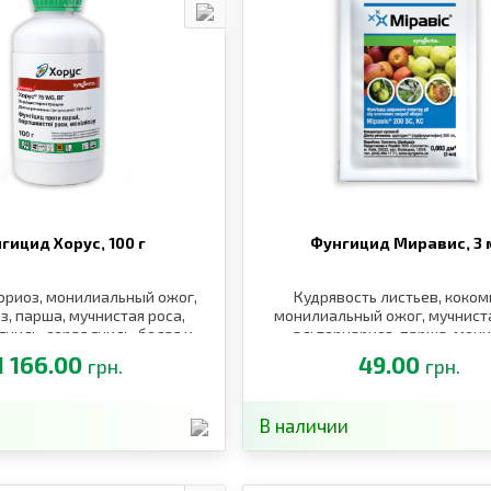
гицид Хорус,
100 г
Фунгицид Миравис,
3 
ориоз, монилиальный ожог,
Кудрявость листьев, коком
з, парша, мучнистая роса,
монилиальный ожог, мучниста
ниль, серая гниль, белая и
альтернариоз, парша, мон
истость, кудрявость листьев
1 166.00
49.00
грн.
грн.
В наличии