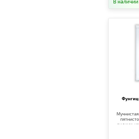
В наличии
Фунгиц
Мучнистая 
пятнисто
оидиум, к