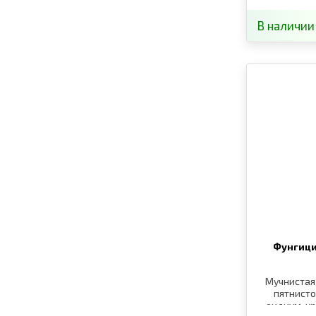
В наличии
Фунгици
Мучнистая 
пятнисто
оидиум, к