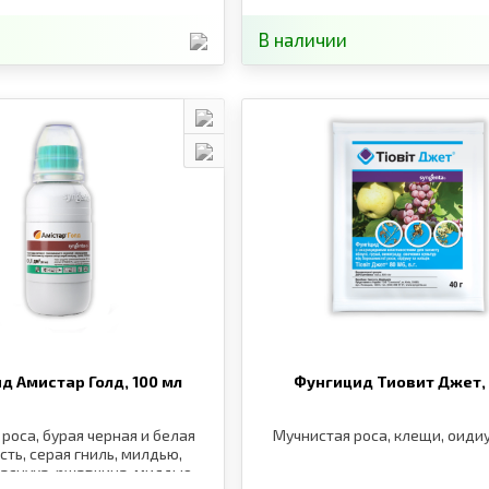
В наличии
д Амистар Голд,
100 мл
Фунгицид Тиовит Джет
роса, бурая черная и белая
Мучнистая роса, клещи, оидиу
сть, серая гниль, милдью,
раснуха, ржавчина, милдью,