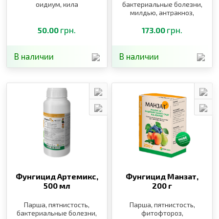
оидиум, кила
бактериальные болезни,
милдью, антракноз,
фитофтороз,
грн.
альтернариоз,
грн.
50.00
173.00
курчавость персика,
клястероспориоз
В наличии
В наличии
Фунгицид Артемикс,
Фунгицид Манзат,
500 мл
200 г
Парша, пятнистость,
Парша, пятнистость,
бактериальные болезни,
фитофтороз,