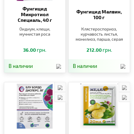
Фунгицид
Фунгицид Малвин,
Микротиол
100 г
Специаль,
40 г
Оидиум, клещи,
Клястероспориоз,
мучнистая роса
курчавость листья,
монилиоз, парша, серая
и белая гниль, милдью,
грн.
оидиум
грн.
36.00
212.00
В наличии
В наличии