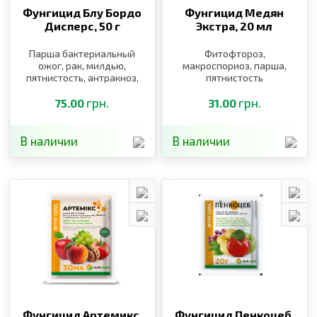
Фунгицид Блу Бордо
Фунгицид Медян
Дисперс,
50 г
Экстра,
20 мл
Парша бактериальный
Фитофтороз,
ожог, рак, милдью,
макроспориоз, парша,
пятнистость, антракноз,
пятнистость
фитофтороз
грн.
грн.
75.00
31.00
В наличии
В наличии
Фунгицид Артемикс,
Фунгицид Пенкоцеб,