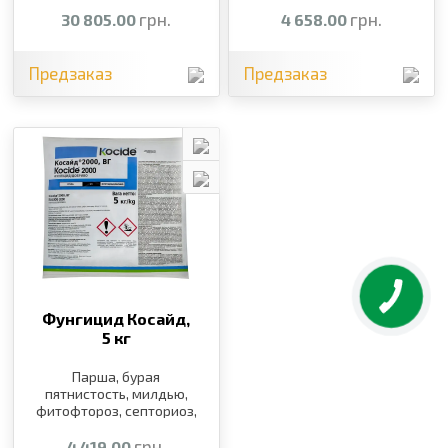
грн.
грн.
30 805.00
4 658.00
Предзаказ
Предзаказ
Фунгицид Косайд,
5 кг
Парша, бурая
пятнистость, милдью,
фитофтороз, септориоз,
альтернариоз,
курчавость листьев,
грн.
4 419.00