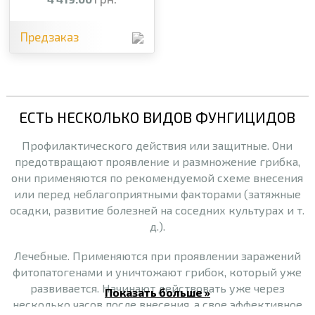
пероноспороз,
монилиоз,
клястероспориоз,
Предзаказ
бактериальный ожог
ЕСТЬ НЕСКОЛЬКО ВИДОВ ФУНГИЦИДОВ
Профилактического действия или защитные. Они
предотвращают проявление и размножение грибка,
они применяются по рекомендуемой схеме внесения
или перед неблагоприятными факторами (затяжные
осадки, развитие болезней на соседних культурах и т.
д.).
Лечебные. Применяются при проявлении заражений
фитопатогенами и уничтожают грибок, который уже
развивается. Начинают действовать уже через
Показать больше »
несколько часов после внесения, а свое эффективное