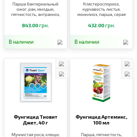
Парша бактериальный
Клястероспориоз,
ожог, рак, милдью,
курчавость листья,
пятнистость, антракноз,
монилиоз, парша, серая
фитофтороз
и белая гниль, милдью,
грн.
оидиум
грн.
843.00
432.00
В наличии
В наличии
Фунгицид Тиовит
Фунгицид Артемикс,
Джет,
40 г
100 мл
Мучнистая роса, клещи,
Парша, пятнистость,