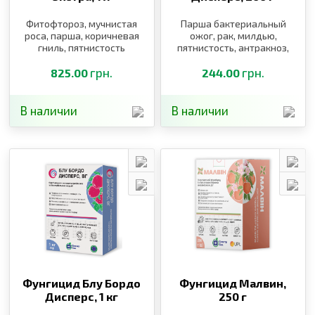
Фитофтороз, мучнистая
Парша бактериальный
роса, парша, коричневая
ожог, рак, милдью,
гниль, пятнистость
пятнистость, антракноз,
листьев, бактериальный
фитофтороз
ожог, кудрявость,
грн.
грн.
825.00
244.00
альтернариоз,
септориоз
В наличии
В наличии
Фунгицид Блу Бордо
Фунгицид Малвин,
Дисперс,
1 кг
250 г