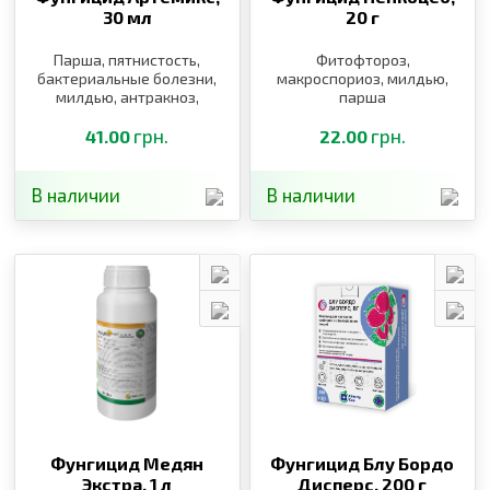
30 мл
20 г
Парша, пятнистость,
Фитофтороз,
бактериальные болезни,
макроспориоз, милдью,
милдью, антракноз,
парша
фитофтороз,
альтернариоз,
грн.
грн.
41.00
22.00
курчавость персика,
клястероспориоз
В наличии
В наличии
Фунгицид Медян
Фунгицид Блу Бордо
Экстра,
1 л
Дисперс,
200 г