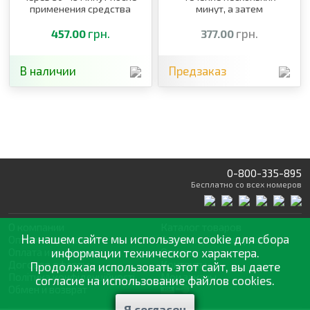
применения средства
минут, а затем
уничтожает их
грн.
грн.
457.00
377.00
В наличии
Предзаказ
0-800-335-895
Бесплатно
со всех номеров
О компании
Каталог товаров
На нашем сайте мы используем cookie для сбора
Оптовая продажа
Статьи
и рекомендации
Оплата и доставка
информации технического характера.
Отзывы
Договор оферты
Контакты
Продолжая использовать этот сайт, вы даете
Політика конфіденційності
Мои заказы
согласие на использование файлов cookies.
Обмен и возврат
Я согласен