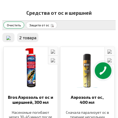
Средства от ос и шершней
Очистить
Защита от ос
2 товара
Bros Аэрозоль от ос и
Аэрозоль от ос,
шершней,
300 мл
400 мл
Насекомые погибают
Сначала парализует ос в
через 30-45 минут после
течение нескольких