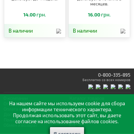
месяцев.
грн.
грн.
14.00
16.00
В наличии
В наличии
0-800-335-895
Бесплатно
со всех номеров
О компании
Каталог товаров
На нашем сайте мы используем cookie для сбора
Оптовая продажа
Статьи
и рекомендации
Оплата и доставка
информации технического характера.
Отзывы
Договор оферты
Контакты
Продолжая использовать этот сайт, вы даете
Політика конфіденційності
Мои заказы
согласие на использование файлов cookies.
Обмен и возврат
Я согласен