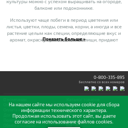
культуры можно с успехом выращивать на огороде,
балконе или подоконнике.
Используют чаще побеги в период цветения или
листья, цветки, плоды, семена, корни, а иногда и все
растение целым как специи, определяющие вкус и
Показать больше »
аромат, окраску приготовленной пищи, придают
неповторимый специфический вкус многим блюдам.
Используются высушенными или подготовленными
другим образом растениями или их частями. Лучше
всего использовать их в свежем виде, потому что
некоторые полезные составные части теряются при
0-800-335-895
сушке и других видах обработки.
Бесплатно
со всех номеров
О компании
Каталог товаров
На нашем сайте мы используем cookie для сбора
Оптовая продажа
Статьи
и рекомендации
Оплата и доставка
информации технического характера.
Отзывы
Договор оферты
Контакты
Продолжая использовать этот сайт, вы даете
Політика конфіденційності
Мои заказы
согласие на использование файлов cookies.
Обмен и возврат