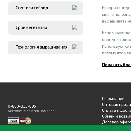
Сорт или гибрид
История свиде
много полезны
выращивать на
Срок вегетации
Используют чащ
определяющие 
Используются 
Технология выращивания
потому что не
Показать бол
О компании
Оптовая прод
0-800-335-895
Оплата и дост
Бесплатно
со всех номеров
Обмен и возвр
Договор офер
Политика кон