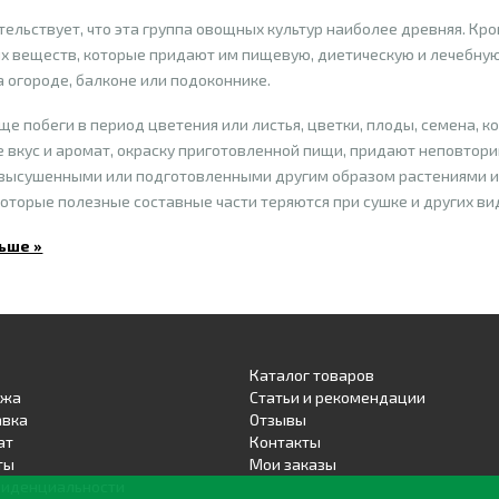
тельствует, что эта группа овощных культур наиболее древняя. Кр
х веществ, которые придают им пищевую, диетическую и лечебную 
 огороде, балконе или подоконнике.
е побеги в период цветения или листья, цветки, плоды, семена, ко
вкус и аромат, окраску приготовленной пищи, придают неповтор
высушенными или подготовленными другим образом растениями или
которые полезные составные части теряются при сушке и других ви
ьше »
Каталог товаров
ажа
Статьи и рекомендации
авка
Отзывы
ат
Контакты
ты
Мои заказы
фиденциальности