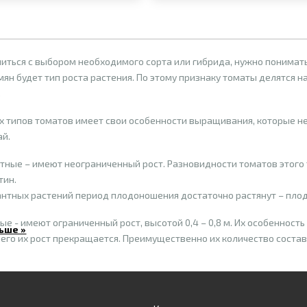
иться с выбором необходимого сорта или гибрида, нужно понимать
мян будет тип роста растения. По этому признаку томаты делятся
.
х типов томатов имеет свои особенности выращивания, которые не
ай.
ные – имеют неограниченный рост. Разновидности томатов этого 
тин.
нтных растений период плодоношения достаточно растянут – плоды
е - имеют ограниченный рост, высотой 0,4 – 0,8 м. Их особенност
ьше »
чего их рост прекращается. Преимущественно их количество составл
томаты. Обычно им нужна только одна подвязка. Формирование ку
го плодов и отдают их в короткие сроки – примерно через 3-4 нед
 культивирования томатов, конечно, есть потребление плодов. Их 