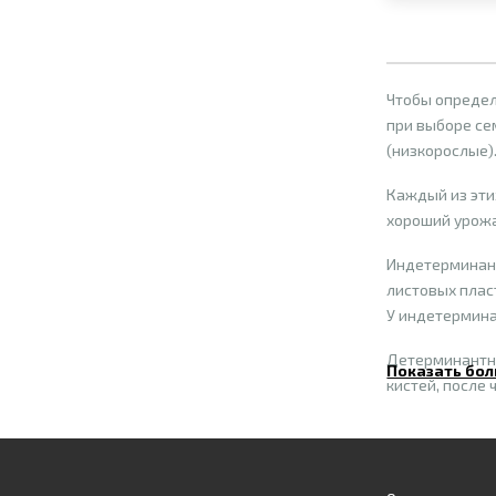
Чтобы определ
при выборе се
(низкорослые)
Каждый из эти
хороший урож
Индетерминант
листовых плас
У индетермина
Детерминантны
Показать бол
кистей, после 
высокорослые 
формируют мно
Главной целью