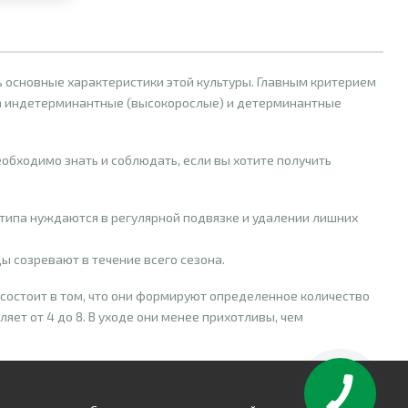
 основные характеристики этой культуры. Главным критерием
 на индетерминантные (высокорослые) и детерминантные
обходимо знать и соблюдать, если вы хотите получить
типа нуждаются в регулярной подвязке и удалении лишних
 созревают в течение всего сезона.
ь состоит в том, что они формируют определенное количество
яет от 4 до 8. В уходе они менее прихотливы, чем
ста осуществляется в два стебля. Детерминантные томаты
ели.
употребляют в свежем виде, консервируют или используют для