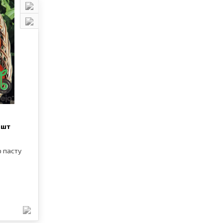
 шт
 пасту