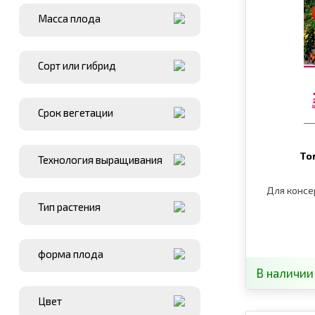
Масса плода
Сорт или гибрид
Срок вегетации
То
Технология выращивания
Для консе
Тип растения
форма плода
В наличии
Цвет