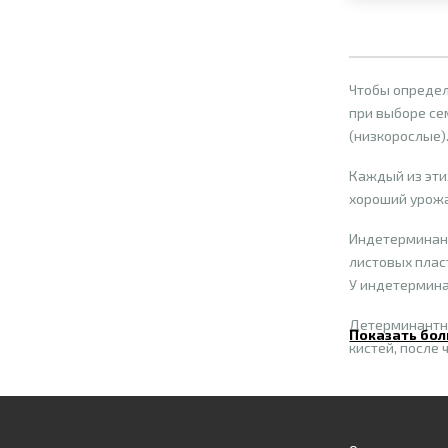
Чтобы определ
при выборе се
(низкорослые)
Каждый из эти
хороший урож
Индетерминант
листовых плас
У индетермина
Детерминантны
Показать бол
кистей, после 
высокорослые 
формируют мно
Главной целью