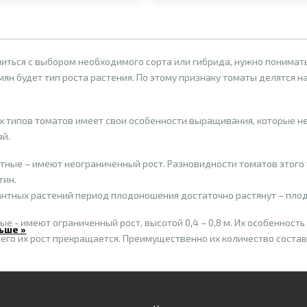
иться с выбором необходимого сорта или гибрида, нужно понимать
мян будет тип роста растения. По этому признаку томаты делятся
.
х типов томатов имеет свои особенности выращивания, которые не
ай.
ные – имеют неограниченный рост. Разновидности томатов этого 
тин.
нтных растений период плодоношения достаточно растянут – плоды
е - имеют ограниченный рост, высотой 0,4 – 0,8 м. Их особенност
ьше »
чего их рост прекращается. Преимущественно их количество составл
томаты. Обычно им нужна только одна подвязка. Формирование ку
го плодов и отдают их в короткие сроки – примерно через 3-4 нед
 культивирования томатов, конечно, есть потребление плодов. Их 