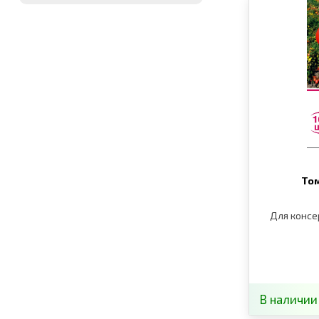
Том
Для консе
В наличии