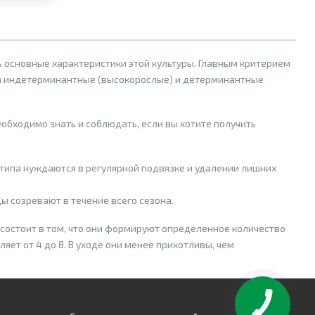
 основные характеристики этой культуры. Главным критерием
 на индетерминантные (высокорослые) и детерминантные
обходимо знать и соблюдать, если вы хотите получить
типа нуждаются в регулярной подвязке и удалении лишних
 созревают в течение всего сезона.
ь состоит в том, что они формируют определенное количество
яет от 4 до 8. В уходе они менее прихотливы, чем
ста осуществляется в два стебля. Детерминантные томаты
ели.
употребляют в свежем виде, консервируют или используют для