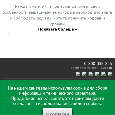
Каждый из этих типов томатов имеет свои
особенности выращивания, которые необходимо знать
и соблюдать, если вы хотите получить хороший
урожай.
Показать больше »
Индетерминантные – имеют неограниченный рост.
Разновидности томатов этого типа нуждаются в
регулярной подвязке и удалении лишних листовых
пластин.
У индетерминантных растений период плодоношения
0-800-335-895
достаточно растянут – плоды созревают в течение
Бесплатно
со всех номеров
всего сезона.
Детерминантные - имеют ограниченный рост, высотой
О компании
Каталог товаров
0,4 – 0,8 м. Их особенность состоит в том, что они
На нашем сайте мы используем cookie для сбора
Оптовая продажа
Статьи
и рекомендации
формируют определенное количество кистей, после
Оплата и доставка
информации технического характера.
Отзывы
Договор оферты
Контакты
Продолжая использовать этот сайт, вы даете
чего их рост прекращается. Преимущественно их
Політика конфіденційності
Мои заказы
согласие на использование файлов cookies.
количество составляет от 4 до 8. В уходе они менее
Обмен и возврат
прихотливы, чем высокорослые томаты. Обычно им
Я согласен