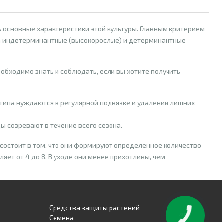
 основные характеристики этой культуры. Главным критерием
 на индетерминантные (высокорослые) и детерминантные
обходимо знать и соблюдать, если вы хотите получить
типа нуждаются в регулярной подвязке и удалении лишних
 созревают в течение всего сезона.
ь состоит в том, что они формируют определенное количество
яет от 4 до 8. В уходе они менее прихотливы, чем
ста осуществляется в два стебля. Детерминантные томаты
ели.
употребляют в свежем виде, консервируют или используют для
Средства защиты растений
Семена