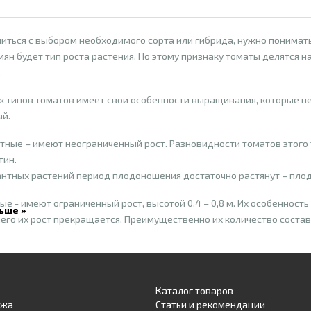
иться с выбором необходимого сорта или гибрида, нужно понимать
мян будет тип роста растения. По этому признаку томаты делятся
.
х типов томатов имеет свои особенности выращивания, которые не
ай.
ные – имеют неограниченный рост. Разновидности томатов этого 
тин.
нтных растений период плодоношения достаточно растянут – плоды
е - имеют ограниченный рост, высотой 0,4 – 0,8 м. Их особенност
ьше »
чего их рост прекращается. Преимущественно их количество составл
томаты. Обычно им нужна только одна подвязка. Формирование ку
го плодов и отдают их в короткие сроки – примерно через 3-4 нед
 культивирования томатов, конечно, есть потребление плодов. Их 
Каталог товаров
а сок или томатную пасту.
ажа
Статьи и рекомендации