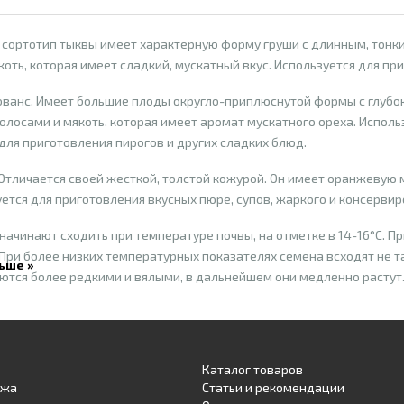
т сортотип тыквы имеет характерную форму груши с длинным, тонк
оть, которая имеет сладкий, мускатный вкус. Используется для при
ванс. Имеет большие плоды округло-приплюснутой формы с глубо
лосами и мякоть, которая имеет аромат мускатного ореха. Исполь
для приготовления пирогов и других сладких блюд.
Отличается своей жесткой, толстой кожурой. Он имеет оранжевую м
уется для приготовления вкусных пюре, супов, жаркого и консервир
ачинают сходить при температуре почвы, на отметке в 14-16°С. Пр
При более низких температурных показателях семена всходят не так
ьше »
ются более редкими и вялыми, в дальнейшем они медленно растут
Каталог товаров
ажа
Статьи и рекомендации