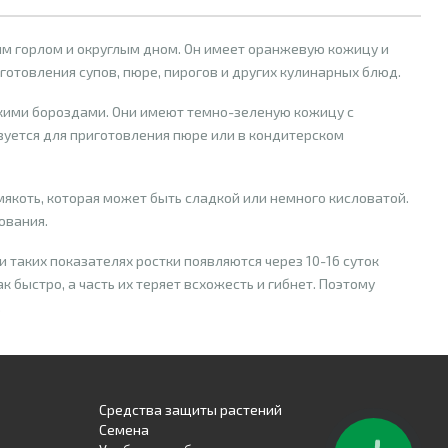
им горлом и округлым дном. Он имеет оранжевую кожицу и
готовления супов, пюре, пирогов и других кулинарных блюд.
кими бороздами. Они имеют темно-зеленую кожицу с
зуется для приготовления пюре или в кондитерском
якоть, которая может быть сладкой или немного кисловатой.
ования.
и таких показателях ростки появляются через 10-16 суток
 быстро, а часть их теряет всхожесть и гибнет. Поэтому
.
Средства защиты растений
Семена