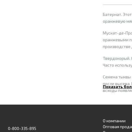
Батернат. Это
оранжевую мяк
Мускат-де-Про
оранжевыми по
производстве 
Твердокорый. 
Часто использ
Семена тыквы н
после высева. 
Показать бол
всходы появля
О компании
Оптовая прод
0-800-335-895