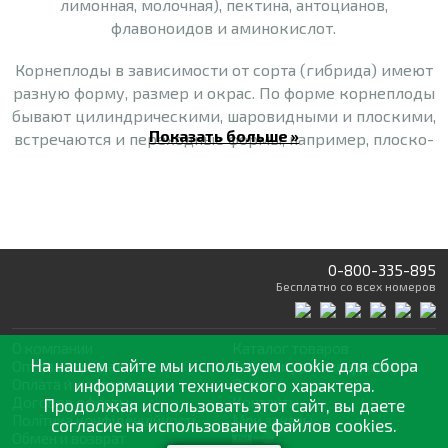
лимонная, молочная), пектина, антоцианов,
флавоноидов и аминокислот.
Корнеплоды в зависимости от сорта (гибрида) имеют
разную форму, размер и окрас. По форме корнеплоды
бывают цилиндрическими, шаровидными и плоскими,
Показать больше »
встречаются и переходные формы, например, плоско-
округлая и удлиненно-коническая. Цилиндрические и
шаровидные корнеплоды наиболее урожайны.
Окрас наружной кожуры корнеплодов варьируется от
красной до черно-фиолетовой, мякоть может быть
0-800-335-895
белой, красной, малиновой, коричнево-красной,
Бесплатно
со всех номеров
темно-красной, темно-фиолетовой.
Корнеплоды столовой свеклы пригодны для
О компании
Каталог товаров
длительного хранения и использования в свежем виде.
На нашем сайте мы используем cookie для сбора
Оптовая продажа
Статьи
и рекомендации
Их используют для приготовления салатов, гарниров,
Оплата и доставка
информации технического характера.
Отзывы
Договор оферты
Контакты
Продолжая использовать этот сайт, вы даете
борщей, маринадов и многих других блюд. Кроме
Політика конфіденційності
Мои заказы
согласие на использование файлов cookies.
этого, еще консервируют, маринуют, сушат.
Обмен и возврат