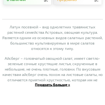
Латук посевной – вид однолетних травянистых
растений семейства Астровых, овощная культура.
Является одним из основных видов салатных растений,
большинство культивируемых в мире салатов
относятся к этому типу.
Айсберг – головчатый овощной салат, имеет светло-
зеленые сочные хрустящие листья, скрученные в
небольшие, не очень плотные, головки. По вкусовым
качествам айсберг очень похож на листовые салаты, но
отличается приятной хрусткостью, которая им не
Показать больше »
свойственна.
Листовый (полуголовчатый). К этому типу салатов
относятся Лолло Россо и Лолло Биондо. Лолло Биондо –