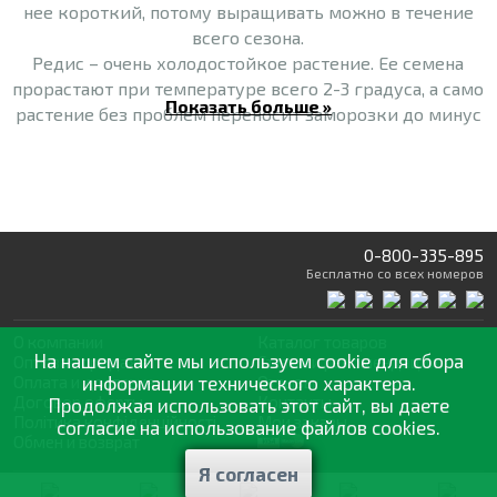
нее короткий, потому выращивать можно в течение
всего сезона.
Редис – очень холодостойкое растение. Ее семена
прорастают при температуре всего 2-3 градуса, а само
Показать больше »
растение без проблем переносит заморозки до минус
3-4 градусов. Такая устойчивость к достаточно
невысоким температурам позволяет сеять редис
ранней весной, сразу, как только оттает и немного
прогреется почва.
Наиболее практическое значение редис имеет после
0-800-335-895
созревания употребляемого в пищу корнеплода. Она
Бесплатно
со всех номеров
богата клетчаткой, эфирными маслами, антоцианами,
витаминами, макро- и микроэлементами.
О компании
Каталог товаров
На нашем сайте мы используем cookie для сбора
Оптовая продажа
Статьи
и рекомендации
Редис – основа разнообразных весенне-летних
Оплата и доставка
информации технического характера.
Отзывы
овощных салатов, из нее делают зимние заготовки в
Договор оферты
Контакты
Продолжая использовать этот сайт, вы даете
виде консервации, замораживают и даже сушат.
Політика конфіденційності
Мои заказы
согласие на использование файлов cookies.
Обмен и возврат
Я согласен
© 2002—2026 «Спектр Сад» —