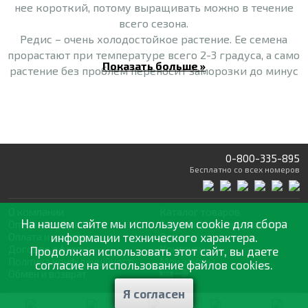
нее короткий, потому выращивать можно в течение
всего сезона.
Редис – очень холодостойкое растение. Ее семена
прорастают при температуре всего 2-3 градуса, а само
Показать больше »
растение без проблем переносит заморозки до минус
3-4 градусов. Такая устойчивость к достаточно
невысоким температурам позволяет сеять редис
ранней весной, сразу, как только оттает и немного
прогреется почва.
Наиболее практическое значение редис имеет после
0-800-335-895
созревания употребляемого в пищу корнеплода. Она
Бесплатно
со всех номеров
богата клетчаткой, эфирными маслами, антоцианами,
витаминами, макро- и микроэлементами.
О компании
Каталог товаров
На нашем сайте мы используем cookie для сбора
Оптовая продажа
Статьи
и рекомендации
Редис – основа разнообразных весенне-летних
Оплата и доставка
информации технического характера.
Отзывы
овощных салатов, из нее делают зимние заготовки в
Договор оферты
Контакты
Продолжая использовать этот сайт, вы даете
виде консервации, замораживают и даже сушат.
Політика конфіденційності
Мои заказы
согласие на использование файлов cookies.
Обмен и возврат
Я согласен
© 2002—2026 «Спектр Сад» —