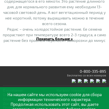
содержащегося в его мякоти. Это растение длинного
дня, для нормального развития ему необходим 13-
часовой световой день. А вот вегетационный период у
нее короткий, потому выращивать можно в течение
всего сезона.
Редис – очень холодостойкое растение. Ее семена
прорастают при температуре всего 2-3 градуса, а само
Показать больше »
растение без проблем переносит заморозки до минус
3-4 градусов. Такая устойчивость к достаточно
невысоким температурам позволяет сеять редис
ранней весной, сразу, как только оттает и немного
прогреется почва.
Наиболее практическое значение редис имеет после
0-800-335-895
созревания употребляемого в пищу корнеплода. Она
Бесплатно
со всех номеров
богата клетчаткой, эфирными маслами, антоцианами,
витаминами, макро- и микроэлементами.
О компании
Каталог товаров
На нашем сайте мы используем cookie для сбора
Оптовая продажа
Статьи
и рекомендации
Редис – основа разнообразных весенне-летних
Оплата и доставка
информации технического характера.
Отзывы
овощных салатов, из нее делают зимние заготовки в
Договор оферты
Контакты
Продолжая использовать этот сайт, вы даете
виде консервации, замораживают и даже сушат.
Політика конфіденційності
Мои заказы