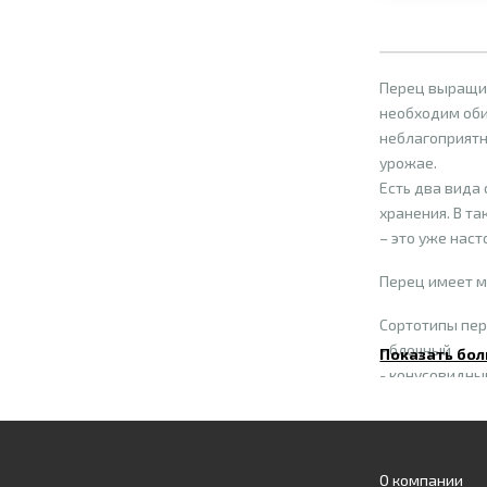
Перец выращив
необходим оби
неблагоприятн
урожае.
Есть два вида
хранения. В т
– это уже наст
Перец имеет м
Сортотипы пер
- блочный
Показать бол
- конусовидны
- капия
- Ротунда
- Халопенье.
По массе плоды 
О компании