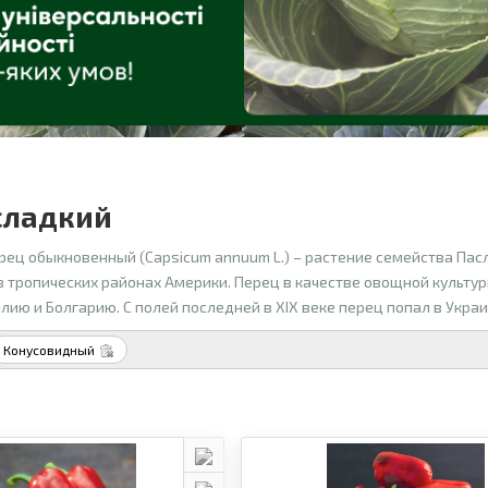
сладкий
рец обыкновенный (Capsicum annuum L.) – растение семейства Пас
в тропических районах Америки. Перец в качестве овощной культур
лию и Болгарию. С полей последней в XIX веке перец попал в Украи
Конусовидный