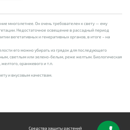
ние многолетнее. Он очень требователен к свету — ему
егетации. Недостаточное освещение в рассадный период
итии вегетативных и генеративных органов, в итоге – на
пелости его можно убирать из грядок для последующего
мным, светлым или зелено-белым, реже желтым. Биологическая
 желтого, оранжевого и т.п.
вету и вкусовым качествам.
ень крупные (более 100 г).
Средства защиты растений