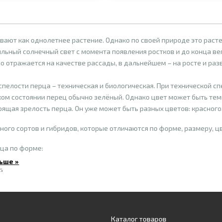
ают как однолетнее растение. Однако по своей природе это расте
льный солнечный свет с момента появления ростков и до конца в
о отражается на качестве рассады, в дальнейшем – на росте и разв
 спелости перца – техническая и биологическая. При технической с
аком состоянии перец обычно зелёный. Однако цвет может быть те
оящая зрелость перца. Он уже может быть разных цветов: красного,
ного сортов и гибридов, которые отличаются по форме, размеру, ц
ца по форме:
ьше »
й
делят на мелкие (4-10 г), средние (11-50 г), крупные (51-100 г) и оч
Каталог товаров