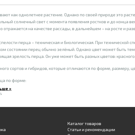
ают как однолетнее растение. Однако по своей природе это расте
льный солнечный свет с момента появления ростков и до конца в
о отражается на качестве рассады, в дальнейшем – на росте и разв
 спелости перца – техническая и биологическая. При технической с
аком состоянии перец обычно зелёный. Однако цвет может быть те
оящая зрелость перца. Он уже может быть разных цветов: красного,
ного сортов и гибридов, которые отличаются по форме, размеру, ц
ца по форме:
ьше »
й
делят на мелкие (4-10 г), средние (11-50 г), крупные (51-100 г) и оч
Каталог товаров
ачествам различают три группы перцев (в зависимости от содержа
ажа
Статьи и рекомендации