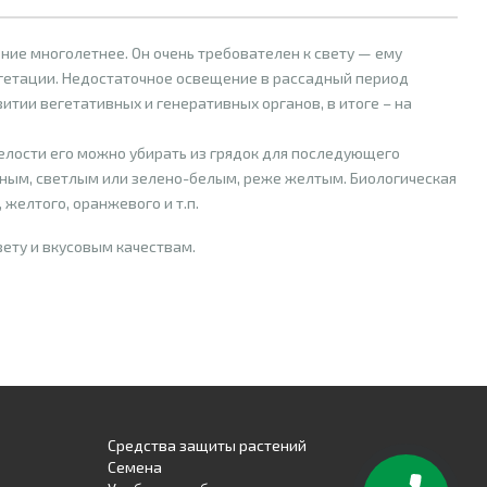
ние многолетнее. Он очень требователен к свету — ему
егетации. Недостаточное освещение в рассадный период
итии вегетативных и генеративных органов, в итоге – на
пелости его можно убирать из грядок для последующего
мным, светлым или зелено-белым, реже желтым. Биологическая
 желтого, оранжевого и т.п.
вету и вкусовым качествам.
ень крупные (более 100 г).
Средства защиты растений
ния в их плаценте алкалоида капсаицина):
Семена