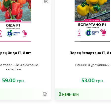
рец Оида F1,
8 шт
Перец Эспартано F1,
8
е товарные и вкусовые
Ранний и урожайный
качества
59.00
53.00
грн.
грн.
В наличии