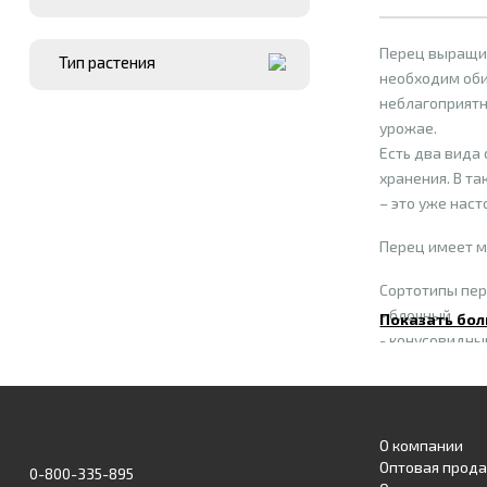
Перец выращив
Тип растения
необходим оби
неблагоприятн
урожае.
Есть два вида
хранения. В т
– это уже наст
Перец имеет м
Сортотипы пер
- блочный
Показать бол
- конусовидны
- капия
- Ротунда
- Халопенье.
По массе плоды 
О компании
По вкусовым к
Оптовая прод
0-800-335-895