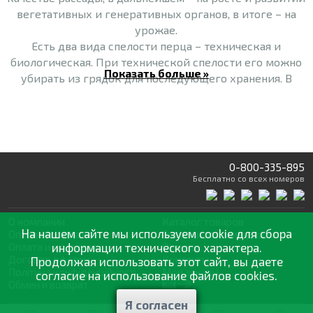
вегетативных и генеративных органов, в итоге – на
урожае.
Есть два вида спелости перца – техническая и
биологическая. При технической спелости его можно
Показать больше »
убирать из грядок для последующего хранения. В
таком состоянии перец обычно зелёный. Однако цвет
может быть темным, светлым или зелено-белым, реже
желтым. Биологическая – это уже настоящая зрелость
перца. Он уже может быть разных цветов: красного,
желтого, оранжевого и т.п.
0-800-335-895
Бесплатно
со всех номеров
Перец имеет много сортов и гибридов, которые
отличаются по форме, размеру, цвету и вкусовым
качествам.
О компании
Каталог товаров
На нашем сайте мы используем cookie для сбора
Оптовая продажа
Статьи
и рекомендации
Оплата и доставка
информации технического характера.
Отзывы
Сортотипы перца по форме:
Договор оферты
Контакты
Продолжая использовать этот сайт, вы даете
- блочный
Політика конфіденційності
Мои заказы
согласие на использование файлов cookies.
- конусовидный
Обмен и возврат
- капия
Я согласен