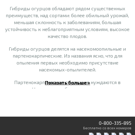
Гибриды огурцов обладают рядом существенных
преимуществ, над сортами: более обильный урожай,
меньшая склонность к заболеваниям, большая
устойчивость к неблагоприятным условиям, высокое
качество плодов.
Гибриды огурцов делятся на насекомоопильные и
партенокарпические. Из названия ясно, что для
опыления первых необходимо присутствие
насекомых-опылителей.
Партенокарпические огурцы не нуждаются в
Показать больше »
опылении. На растении образуются только женские
цветки, которые дают плоды без мужской пыльцы.
Поэтому полноценные семена в таких плодах не
образуются.
Плоды огурцов по размеру делятся на несколько
0-800-335-895
Бесплатно
со всех номеров
типов: пикули – длина 3,0 – 5,0 см, корнишон – длина