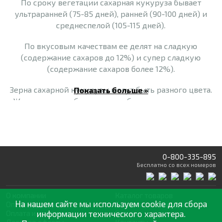
По сроку вегетации сахарная кукуруза бывает
ультраранней (75-85 дней), ранней (90-100 дней) и
среднеспелой (105-115 дней).
По вкусовым качествам ее делят на сладкую
(содержание сахаров до 12%) и супер сладкую
(содержание сахаров более 12%).
Зерна сахарной кукурузы могут быть разного цвета.
Показать больше »
Желтые зерна обычно имеют большее содержание
сахара и меньше кислоты, что делает их особенно
сладкими. Белые зерна сахарной кукурузы обладают
более нейтральным вкусом и могут быть менее
сладкими, чем желтые.
0-800-335-895
Бесплатно
со всех номеров
Биколорная сахарная кукуруза – это кукуруза с
зернами, имеющими комбинацию желтого и белого
цвета, что придает ей визуальную привлекательность.
О компании
Каталог товаров
Зерно имеет нежную текстуру, очень нежное и
На нашем сайте мы используем cookie для сбора
Оптовая продажа
Статьи
и рекомендации
суперсладкое по вкусу.
Оплата и доставка
информации технического характера.
Отзывы