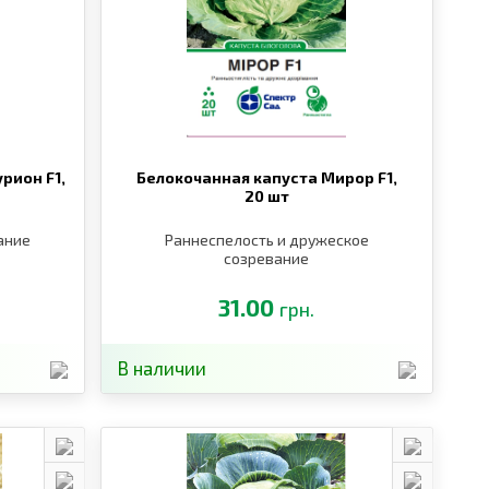
рион F1,
Белокочанная капуста Мирор F1,
20 шт
ание
Раннеспелость и дружеское
созревание
31.00
грн.
В наличии