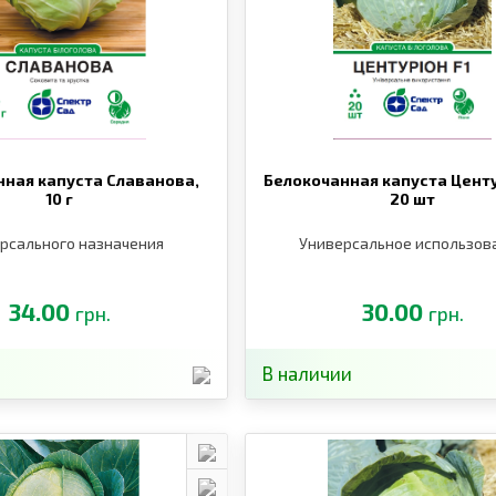
нная капуста Славанова,
Белокочанная капуста Центу
10 г
20 шт
рсального назначения
Универсальное использов
34.00
30.00
грн.
грн.
В наличии