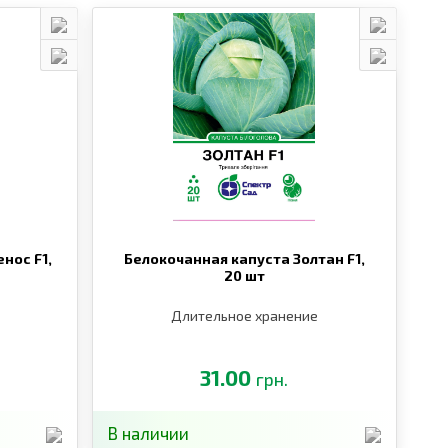
нос F1,
Белокочанная капуста Золтан F1,
20 шт
Длительное хранение
31.00
грн.
В наличии