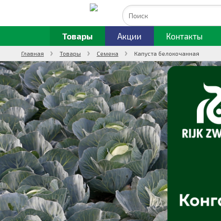
Товары
Акции
Контакты
Главная
Товары
Семена
Капуста белокочанная