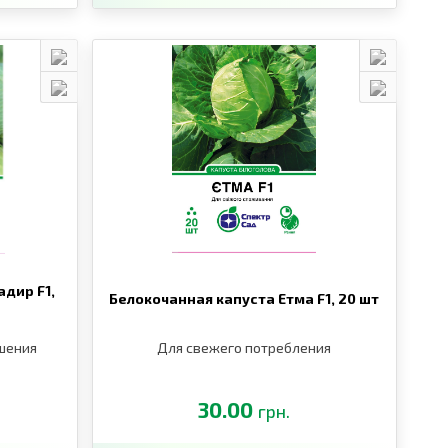
дир F1,
Белокочанная капуста Етма F1,
20 шт
шения
Для свежего потребления
30.00
грн.