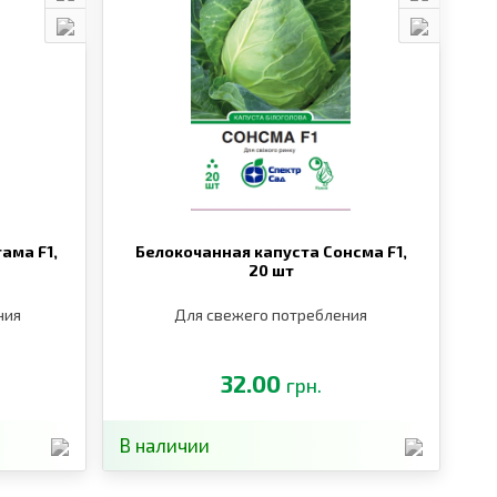
ама F1,
Белокочанная капуста Сонсма F1,
20 шт
ния
Для свежего потребления
32.00
грн.
В наличии