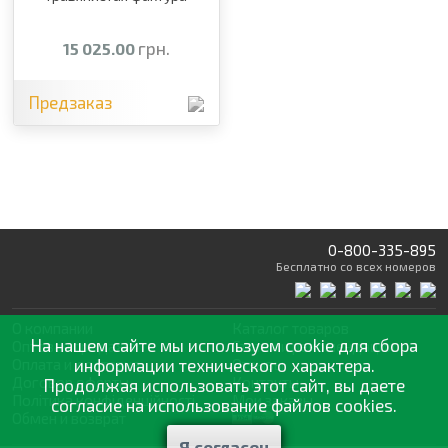
грн.
15 025.00
Предзаказ
0-800-335-895
Бесплатно
со всех номеров
О компании
Каталог товаров
На нашем сайте мы используем cookie для сбора
Оптовая продажа
Статьи
и рекомендации
Оплата и доставка
информации технического характера.
Отзывы
Договор оферты
Контакты
Продолжая использовать этот сайт, вы даете
Політика конфіденційності
Мои заказы
согласие на использование файлов cookies.
Обмен и возврат
Я согласен