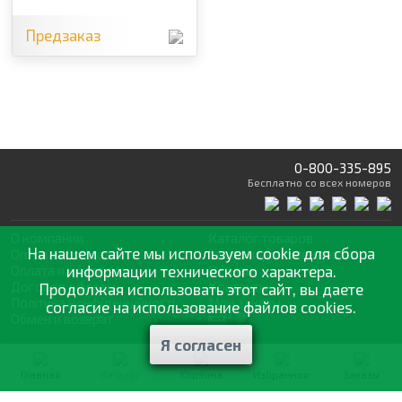
Предзаказ
0-800-335-895
Бесплатно
со всех номеров
О компании
Каталог товаров
На нашем сайте мы используем cookie для сбора
Оптовая продажа
Статьи
и рекомендации
Оплата и доставка
информации технического характера.
Отзывы
Договор оферты
Контакты
Продолжая использовать этот сайт, вы даете
Політика конфіденційності
Мои заказы
согласие на использование файлов cookies.
Обмен и возврат
Я согласен
© 2002—2026 «Спектр Сад» —
наилучшее для вашего урожая
Главная
Каталог
Корзина
Избранное
Заказы