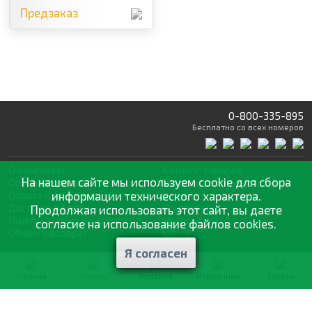
Предзаказ
0-800-335-895
Бесплатно
со всех номеров
О компании
Каталог товаров
На нашем сайте мы используем cookie для сбора
Оптовая продажа
Статьи
и рекомендации
Оплата и доставка
информации технического характера.
Отзывы
Договор оферты
Контакты
Продолжая использовать этот сайт, вы даете
Політика конфіденційності
Мои заказы
согласие на использование файлов cookies.
Обмен и возврат
Я согласен
© 2002—2026 «Спектр Сад» —
наилучшее для вашего урожая
Главная
Каталог
Корзина
Избранное
Заказы