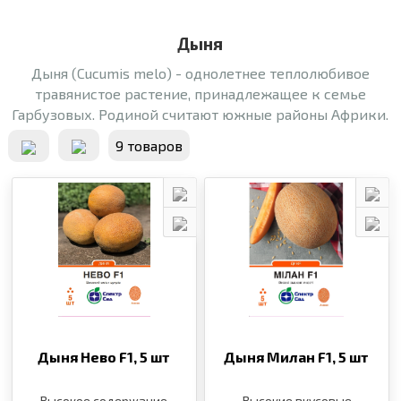
Дыня
Дыня (Cucumis melo) - однолетнее теплолюбивое
травянистое растение, принадлежащее к семье
Гарбузовых. Родиной считают южные районы Африки.
9 товаров
Дыня Нево F1,
5 шт
Дыня Милан F1,
5 шт
Высокое содержание
Высокие вкусовые