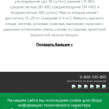
ультраранние (до 70 суток), ранние (71-80),
среднеспелые (81-90), среднепоздние (91-100) и
позднеспелые 100 суток). Масса плодов может
достигать 15-20 кг (средняя 3-4 кг). Мякоть зрелого
плода, желтая, розовая, красная, малиново-красная с
разными оттенками, очень сочная и сладкая, приятной
зернистой консистенции.
Показать больше »
Сортотипы:
- Кримсон Свит. Арбузы этого сортотипа круглой или
овальной формы имеют темно-зеленую кожицу со
светлыми полосами или жилками. Мякоть этих
арбузов светло-красная, сладкая и очень сочная.
Обычно достигают среднего или большого размера.
0-800-335-895
- Шуга Бэйби. Арбузы этого сортотипа обычно имеют
Бесплатно
со всех номеров
компактные размеры. Плоды круглой или овальной
формы с гладкой поверхностью и темно-зеленой или
черной кожурой. Мякоть этих арбузов темно-красная
О компании
Каталог товаров
На нашем сайте мы используем cookie для сбора
Оптовая продажа
Статьи
и рекомендации
или красно-розовая, очень сладкая и сочная. У него
Оплата и доставка
информации технического характера.
Отзывы
насыщенный, сладкий вкус без кислинки.