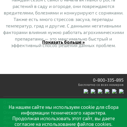
растений в саду и огороде, они повреждаются
вредителями, болезнями и конкурируют с сорняками.
Также есть много стрессов: засуха, перепады
температур, град и другие. С данными негативными
факторами влияния нужно работать агрохимическими
препаратами — это максимально быстрый и
Показать больше »
эффективный способ решения данных проблем.
Действие гербицидов (от сорняков), или фунгицидов
(от болезней) и др. препаратов, обеспечивается только
с профессиональными опрыскивателями.
Главные преимущества опрыскивателей
0-800-335-895
Бесплатно
со всех номеров
Равномерное распределение препарата по органам
растений
О компании
Каталог товаров
На нашем сайте мы используем cookie для сбора
Оптовая продажа
Статьи
и рекомендации
Точная дозировка препаратов
Оплата и доставка
информации технического характера.
Отзывы
Договор оферты
Контакты
Продолжая использовать этот сайт, вы даете
Регулируемый угол опрыскивания
Політика конфіденційності
Мои заказы
согласие на использование файлов cookies.