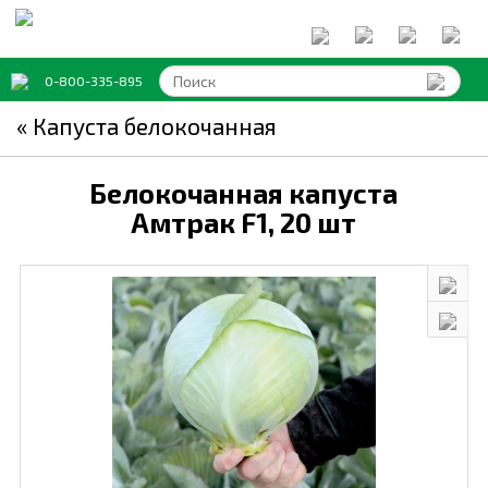
0-800-335-895
« Капуста белокочанная
Белокочанная капуста
Амтрак F1,
20 шт