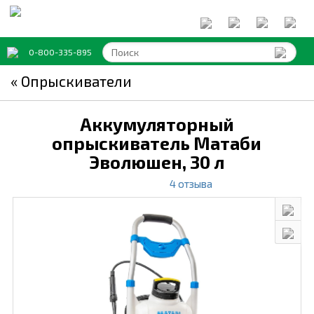
0-800-335-895
« Опрыскиватели
Аккумуляторный
опрыскиватель Матаби
Эволюшен,
30 л
4 отзыва