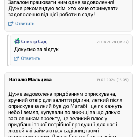
Загалом працювати ним одне задоволення!
Дуже рекомендую всім, хто хоче отримувати
задоволення від цієї роботи в саду!
Ответить
Спектр Сад
21.04.2024 (16:27)
Дякуємо за відгук
Ответить
Наталія Мальцева
19.02.2024 (15:05)
Дуже задоволена придбанням оприскувача,
зручний отвір для залиття рідини, легкий після
оприскувача який був до Матабі , це як кажуть
небо і земля, купували по знижці за що дякую
засновникам проекту, це великий плюс у
придбанні токої потрібної продукції для нас і
людей які займаються садівництвом і
огородницьтвом. Дякую Спектр Сад за якість .