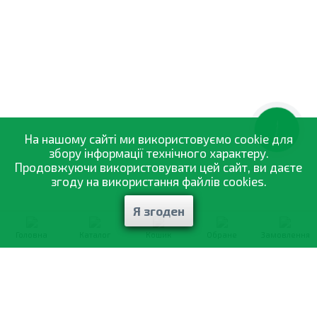
КНОПКА
ЗВ'ЯЗКУ
На нашому сайті ми використовуємо cookie для
збору інформації технічного характеру.
Продовжуючи використовувати цей сайт, ви даєте
згоду на використання файлів cookies.
Я згоден
Головна
Каталог
Кошик
Обране
Замовлення
0-800-335-895
Безкоштовно
зі всіх номерів