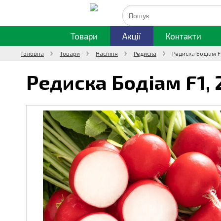
Товари
Акції
Контакти
Головна
Товари
Насіння
Редиска
Редиска Бодіам F
Редиска Бодіам F1,