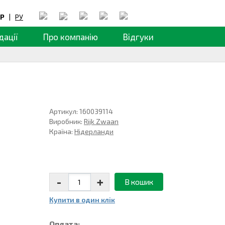
Р
|
РУ
дації
Про компанію
Відгуки
Артикул: 160039114
Виробник:
Rijk Zwaan
Країна:
Нідерланди
-
+
В кошик
Купити в один клiк
Оплата: