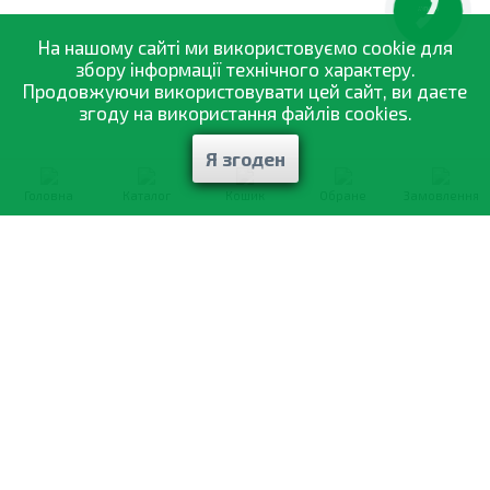
КНОПКА
ЗВ'ЯЗКУ
На нашому сайті ми використовуємо cookie для
збору інформації технічного характеру.
Продовжуючи використовувати цей сайт, ви даєте
згоду на використання файлів cookies.
Я згоден
Головна
Каталог
Кошик
Обране
Замовлення
0-800-335-895
Безкоштовно
зі всіх номерів
Про компанію
Каталог товарів
Оптовий продаж
Статті
і рекомендації
Оплата і доставка
Вiдгуки
Договір оферти
Контакти
Політика конфіденційності
Мої замовлення
Обмін і повернення
© 2002—2026 «Спектр Сад» —
найкраще для вашого врожаю