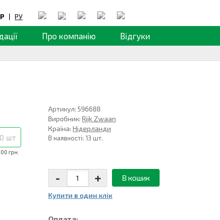
Р
|
РУ
дації
Про компанію
Відгуки
Артикул: 596688
Виробник:
Rijk Zwaan
Країна:
Нідерланди
0 шт
В наявності: 13 шт.
,00 грн.
-
+
В кошик
Купити в один клiк
Оплата: