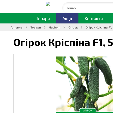
Товари
Акції
Контакти
Головна
Товари
Насіння
Огірок
Огірок Кріспіна F1,
Огірок Кріспіна F1,
5