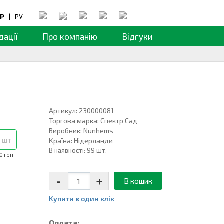
Р
|
РУ
дації
Про компанію
Відгуки
Артикул: 230000081
Торгова марка:
Спектр Сад
Виробник:
Nunhems
 шт
Країна:
Нідерланди
В наявності: 99 шт.
0 грн.
-
+
В кошик
Купити в один клiк
Оплата: