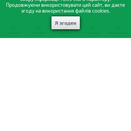
Продовжуючи використовувати цей сайт, ви даєте
згоду на використання файлів cookies.
Я згоден
Головна
Каталог
Кошик
Обране
Замовлення
0-800-335-895
Безкоштовно
зі всіх номерів
Про компанію
Каталог товарів
Оптовий продаж
Статті
і рекомендації
Оплата і доставка
Вiдгуки
Договір оферти
Контакти
Політика конфіденційності
Мої замовлення
Обмін і повернення
© 2002—2026 «Спектр Сад» —
найкраще для вашого врожаю