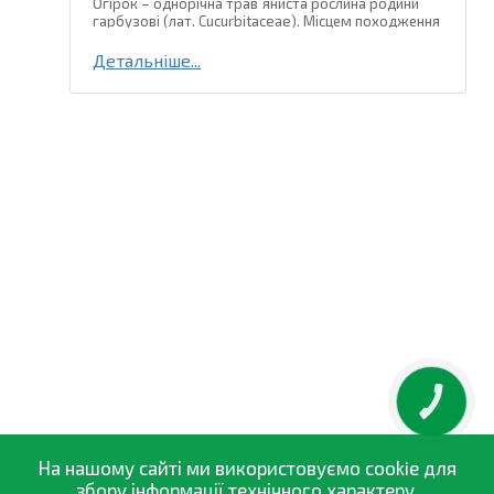
Огірок – однорічна трав´яниста рослина родини
гарбузові (лат. Cucurbitaceae). Місцем походження
огірка є тропічні та субтропічні регіони Південно-
Східної Азії, де і зараз зустрічаються дикорослі
Детальніше...
види цієї...
КНОПКА
ЗВ'ЯЗКУ
На нашому сайті ми використовуємо cookie для
збору інформації технічного характеру.