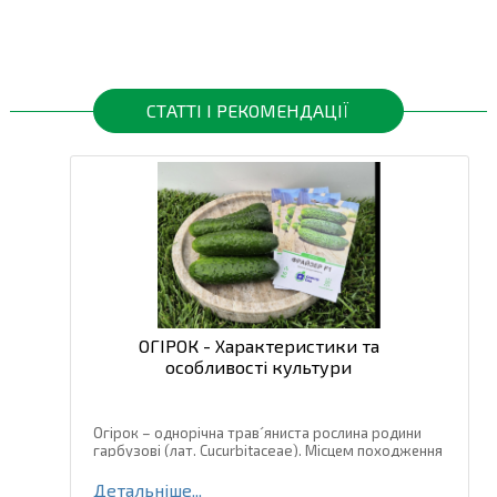
СТАТТІ І РЕКОМЕНДАЦІЇ
ОГІРОК - Характеристики та
особливості культури
Огірок – однорічна трав´яниста рослина родини
гарбузові (лат. Cucurbitaceae). Місцем походження
огірка є тропічні та субтропічні регіони Південно-
Східної Азії, де і зараз зустрічаються дикорослі
Детальніше...