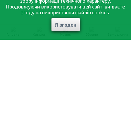
збору інформації технічного характеру.
Продовжуючи використовувати цей сайт, ви даєте
згоду на використання файлів cookies.
Я згоден
Головна
Каталог
Кошик
Обране
Замовлення
0-800-335-895
Безкоштовно
зі всіх номерів
Про компанію
Каталог товарів
Оптовий продаж
Статті
і рекомендації
Оплата і доставка
Вiдгуки
Договір оферти
Контакти
Політика конфіденційності
Мої замовлення
Обмін і повернення
© 2002—2026 «Спектр Сад» —
найкраще для вашого врожаю