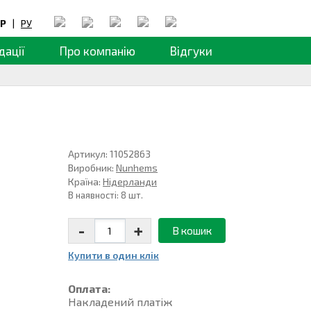
Р
|
РУ
дації
Про компанію
Відгуки
Артикул: 11052863
Виробник:
Nunhems
Країна:
Нідерланди
В наявності: 8 шт.
-
+
В кошик
Купити в один клiк
Оплата:
Накладений платiж