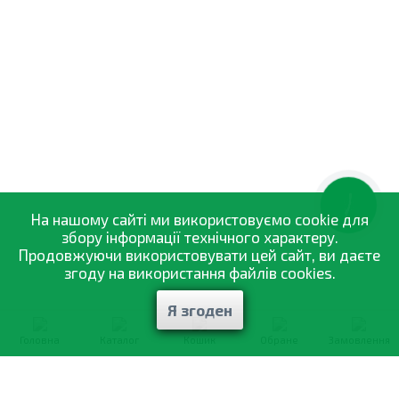
КНОПКА
ЗВ'ЯЗКУ
На нашому сайті ми використовуємо cookie для
збору інформації технічного характеру.
Продовжуючи використовувати цей сайт, ви даєте
згоду на використання файлів cookies.
Я згоден
Головна
Каталог
Кошик
Обране
Замовлення
0-800-335-895
Безкоштовно
зі всіх номерів