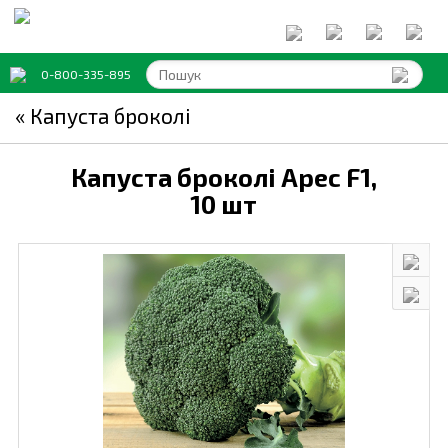
0-800-335-895
« Капуста броколі
Капуста броколі Арес F1,
10 шт