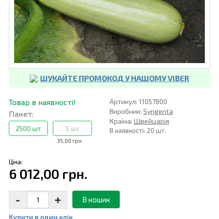
ШУКАЙТЕ ПРОМОКОД У НАШОМУ VIBER
Товар в наявності!
Артикул: 11057800
Виробник:
Syngenta
Пакет:
Країна:
Швейцарія
2500 шт
5 шт
В наявності: 20 шт.
35,00 грн.
Ціна:
6 012,00 грн.
-
+
В кошик
Купити в один клiк