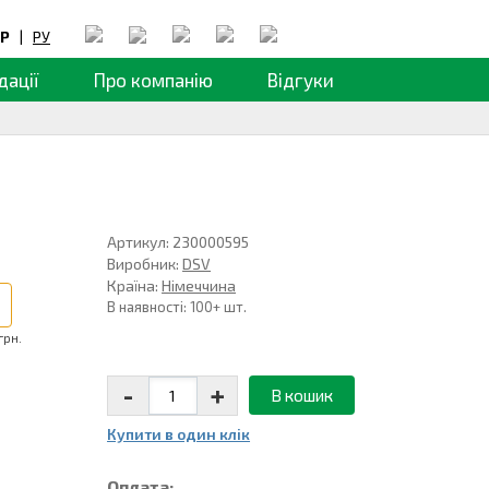
Р
|
РУ
дації
Про компанію
Відгуки
Артикул: 230000595
Виробник:
DSV
Країна:
Німеччина
В наявності: 100+ шт.
грн.
-
+
В кошик
Купити в один клiк
Оплата: