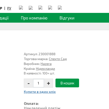
Р
|
РУ
дації
Про компанію
Відгуки
Артикул: 230001888
Торгова марка:
Спектр Сад
Виробник:
Hazera
Країна:
Нідерланди
В наявності: 100+ шт.
-
+
В кошик
Купити в один клiк
Оплата:
Накладений платiж