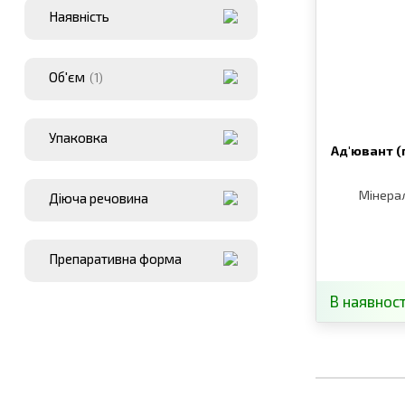
Наявнiсть
Об'єм
(1)
Упаковка
Ад′ювант (
Мінерал
Діюча речовина
Препаративна форма
В наявност