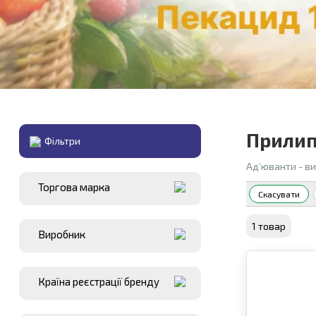
Прилип
Фiльтри
Ад’юванти - ви
Торгова марка
Скасувати
1 товар
Виробник
Країна реєстрації бренду