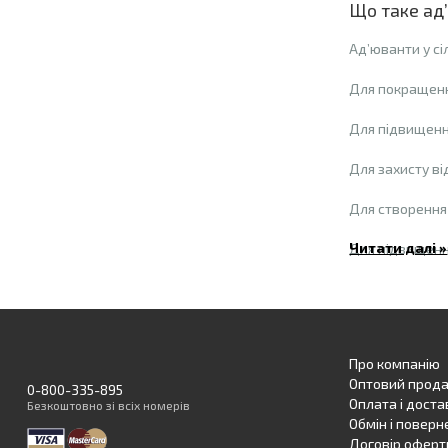
Що таке ад’
Ад’юванти у сі
Для покращенн
Для підвищенн
Для захисту в
Для створення
Читати далі »
Для підвищення
Для зменшення
Для покращенн
Про компанію
Для зменшення
Оптовий прод
0-800-335-895
Оплата і доста
Безкоштовно
зі всіх номерів
Для промиванн
Обмін і поверн
Договір оферт