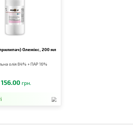
прилипач) Олемікс,
200 мл
ьна олія 84% + ПАР 16%
156.00
грн.
і