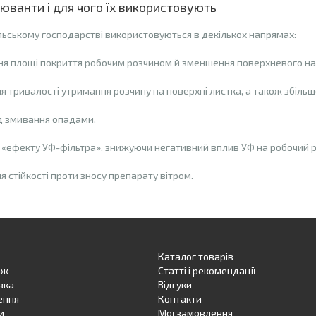
юванти і для чого їх використовують
льському господарстві використовуються в декількох напрямах:
я площі покриття робочим розчином й зменшення поверхневого нат
я тривалості утримання розчину на поверхні листка, а також збіль
ід змивання опадами.
 «ефекту УФ-фільтра», знижуючи негативний вплив УФ на робочий р
 стійкості проти зносу препарату вітром.
 фітотоксичності препаратів на рослини.
я гербіцидної дії шляхом запобігання проникненню робочого розчин
Каталог товарів
 негативного впливу стресових чинників в органічному землеробст
аж
Статті і рекомендації
вка
Вiдгуки
я робочих інструментів, обприскувачів, форсунок тощо.
ення
Контакти
и
Мої замовлення