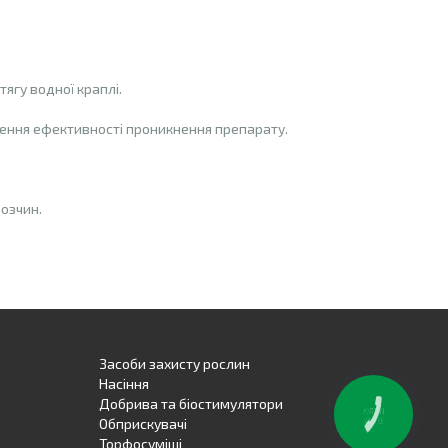
ягу водної краплі.
шення ефективності проникнення препарату.
озчин.
у препарату до глибинних шарів ґрунту.
Засоби захисту рослин
ві.
Насіння
Добрива та біостимулятори
Обприскувачі
Торфосуміші