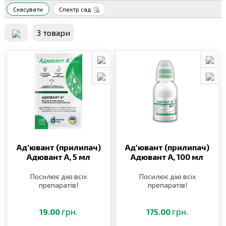
Скасувати
Спектр сад
3 товари
Ад′ювант (прилипач)
Ад′ювант (прилипач)
Адювант А,
5 мл
Адювант А,
100 мл
Посилює дію всіх
Посилює дію всіх
препаратів!
препаратів!
грн.
грн.
19.00
175.00