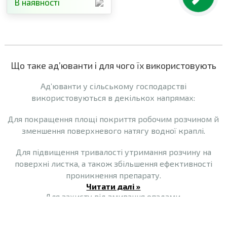
В наявності
Що таке ад’юванти і для чого їх використовують
Ад’юванти у сільському господарстві
використовуються в декількох напрямах:
Для покращення площі покриття робочим розчином й
зменшення поверхневого натягу водної краплі.
Для підвищення тривалості утримання розчину на
поверхні листка, а також збільшення ефективності
проникнення препарату.
Читати далі »
Для захисту від змивання опадами.
Для створення «ефекту УФ-фільтра», знижуючи