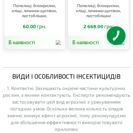
Попелиці, білокрилки,
Попелиці, білокрилки,
кліщі, личинки щитівок,
кліщі, личинки щитівок,
листоблішки,
листоблішки
тютюновий трипс
грн.
грн.
60.00
2 668.00
В наявності
В наявності
ВИДИ І ОСОБЛИВОСТІ ІНСЕКТИЦИДІВ
1. Контактні. Захищають окремі частини культурних
рослин, з якими контактують. Експерти рекомендують
застосовувати цей вид агрохімії з урахуванням
погодних умов. Оскільки велика кількість опадів
значно знижує ефект агрохімії, тому рекомундуємо
для збільшення еффективності використовувати
прилипачі.