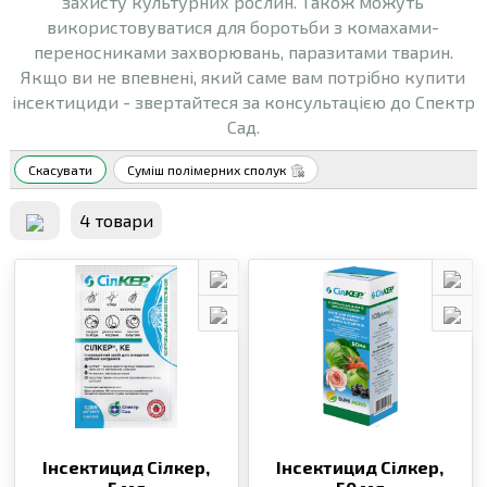
захисту культурних рослин. Також можуть
використовуватися для боротьби з комахами-
переносниками захворювань, паразитами тварин.
Якщо ви не впевнені, який саме вам потрібно купити
інсектициди - звертайтеся за консультацією до Спектр
Сад.
Скасувати
Суміш полімерних сполук
4 товари
Інсектицид Сілкер,
Інсектицид Сілкер,