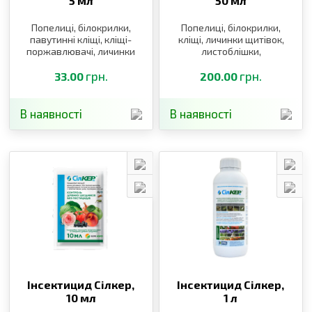
5 мл
50 мл
Попелиці, білокрилки,
Попелиці, білокрилки,
павутинні кліщі, кліщі-
кліщі, личинки щитівок,
поржавлювачі, личинки
листоблішки,
щитівок, листоблішки,
тютюновий трипс
тютюновий трипс
грн.
грн.
33.00
200.00
В наявності
В наявності
Інсектицид Сілкер,
Інсектицид Сілкер,
10 мл
1 л